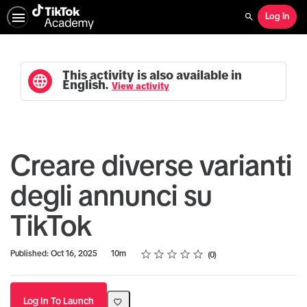
Log In
Search
This activity is also available in
English.
View activity
Creare diverse varianti
degli annunci su
TikTok
Rating
1 star
2 stars
3 stars
4 stars
5 stars
Duration
Average rating: 0
No reviews
Published: Oct 16, 2025
10m
0
Log In To Launch