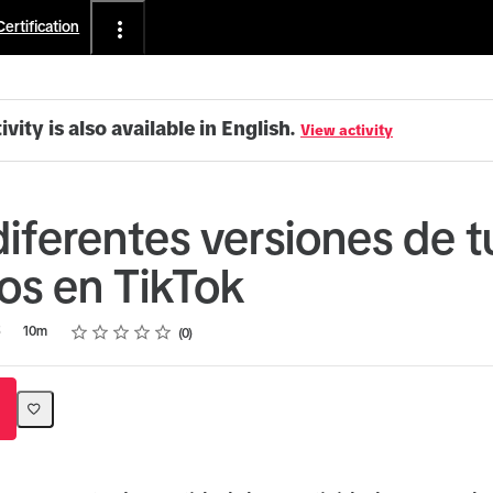
Certification
ivity is also available in English.
View activity
diferentes versiones de t
os en TikTok
Rating
1 star
2 stars
3 stars
4 stars
5 stars
5
10m
0