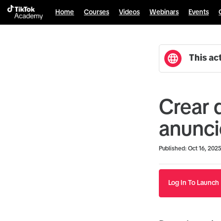
Home
Courses
Videos
Webinars
Events
This act
Crear 
anunci
Duration
Average rating: 0
No reviews
Published: Oct 16, 202
Log In To Launch