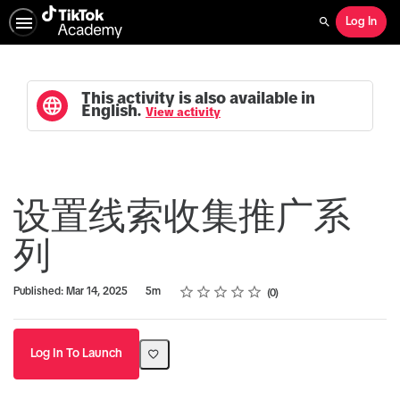
Log In
Search
This activity is also available in
English.
View activity
设置线索收集推广系
列
Rating
1 star
2 stars
3 stars
4 stars
5 stars
Duration
Average rating: 0
No reviews
Published: Mar 14, 2025
5m
0
Log In To Launch